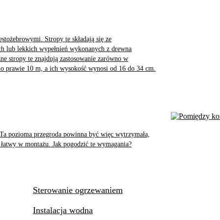
ożebrowymi. Stropy te składają się ze
ch lub lekkich wypełnień wykonanych z drewna
ne stropy te znajdują zastosowanie zarówno w
do prawie 10 m, a ich wysokość wynosi od 16 do 34 cm.
. Ta pozioma przegroda powinna być więc wytrzymała,
est łatwy w montażu. Jak pogodzić te wymagania?
Sterowanie ogrzewaniem
Instalacja wodna