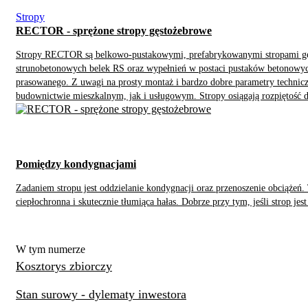
Stropy
RECTOR - sprężone stropy gęstożebrowe
Stropy RECTOR są belkowo-pustakowymi, prefabrykowanymi stropami gęst
strunobetonowych belek RS oraz wypełnień w postaci pustaków betonowy
prasowanego. Z uwagi na prosty montaż i bardzo dobre parametry technicz
budownictwie mieszkalnym, jak i usługowym. Stropy osiągają rozpiętość 
Pomiędzy kondygnacjami
Zadaniem stropu jest oddzielanie kondygnacji oraz przenoszenie obciążeń
ciepłochronna i skutecznie tłumiąca hałas. Dobrze przy tym, jeśli strop j
W tym numerze
Kosztorys zbiorczy
Stan surowy - dylematy inwestora