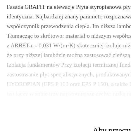
Fasada GRAFIT na elewacje Płyta styropianowa pły
identyczna. Najbardziej znany parametr, rozpoznawa
współczynnik przewodzenia ciepła. Im niższa lambd
Tłumacząc to skrótowo: materiał o niższym współc
z ARBET-u - 0,031 W/(m·K) skuteczniej izoluje niż
że przy niższej lambdzie można zastosować cieńszą w
Izolacja fundamentów Przy izolacji termicznej fun
zastosowanie płyt specjalistycznych, produkowany
HYDROPIAN (EPS P 100 oraz EPS P 150), a tak
ten łączy w sobie trzy najistotniejsze cechy: niską 
Aby przeczy