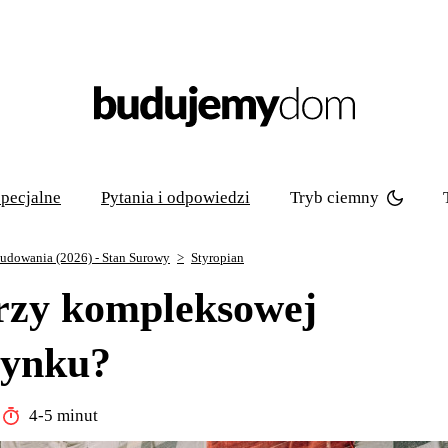
Tryb ciemny
pecjalne
Pytania i odpowiedzi
udowania (2026) - Stan Surowy
Styropian
przy kompleksowej
dynku?
4-5 minut