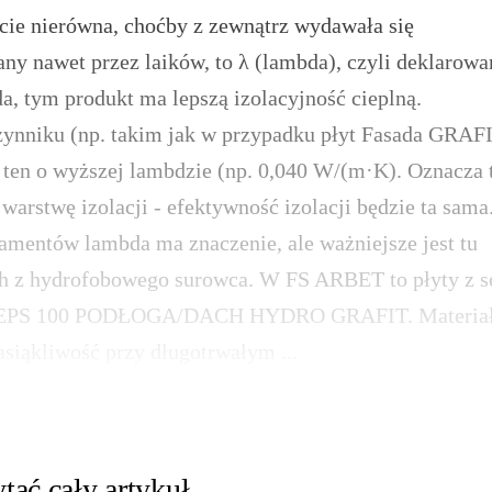
cie nierówna, choćby z zewnątrz wydawała się
ny nawet przez laików, to λ (lambda), czyli deklarow
a, tym produkt ma lepszą izolacyjność cieplną.
zynniku (np. takim jak w przypadku płyt Fasada GRAF
 ten o wyższej lambdzie (np. 0,040 W/(m·K). Oznacza 
arstwę izolacji - efektywność izolacji będzie ta sama
damentów lambda ma znaczenie, ale ważniejsze jest tu
ch z hydrofobowego surowca. W FS ARBET to płyty z se
że EPS 100 PODŁOGA/DACH HYDRO GRAFIT. Materia
nasiąkliwość przy długotrwałym ...
tać cały artykuł,