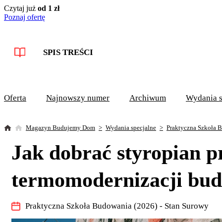
Czytaj już
od 1 zł
Poznaj ofertę
SPIS TREŚCI
Oferta
Najnowszy numer
Archiwum
Wydania s
Magazyn Budujemy Dom
Wydania specjalne
Praktyczna Szkoła B
Jak dobrać styropian 
termomodernizacji bu
Praktyczna Szkoła Budowania (2026) - Stan Surowy