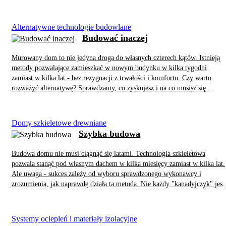
większe zainteresowanie ścianami jednowarstwowymi wynika między
innymi z rosnących kosztów materiałów ociepleniowych oraz chęci
uproszczenia technologii budowy. Dla wielu inwestorów istotne jest równi
Alternatywne technologie budowlane
ograniczenie stosowania tworzyw sztucznych na budowie. Ściany
Budować inaczej
jednowarstwowe pozwalają zrezygnować z dodatkowej warstwy ocieplenia
co skraca czas realizacji inwestycji i ogranicza liczbę etapów prac
Murowany dom to nie jedyna droga do własnych czterech kątów. Istnieją
wykonawczych.
metody pozwalające zamieszkać w nowym budynku w kilka tygodni
zamiast w kilka lat - bez rezygnacji z trwałości i komfortu. Czy warto
rozważyć alternatywę? Sprawdzamy, co zyskujesz i na co musisz się
przygotować.
Domy szkieletowe drewniane
Szybka budowa
Budowa domu nie musi ciągnąć się latami. Technologia szkieletowa
pozwala stanąć pod własnym dachem w kilka miesięcy zamiast w kilka lat.
Ale uwaga - sukces zależy od wyboru sprawdzonego wykonawcy i
zrozumienia, jak naprawdę działa ta metoda. Nie każdy "kanadyjczyk" jest
taki sam i nie każda ekipa potrafi zbudować go prawidłowo.
Systemy ociepleń i materiały izolacyjne