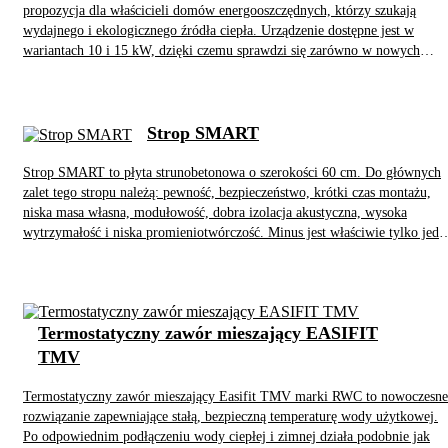
propozycja dla właścicieli domów energooszczędnych, którzy szukają
wydajnego i ekologicznego źródła ciepła. Urządzenie dostępne jest w
wariantach 10 i 15 kW, dzięki czemu sprawdzi się zarówno w nowych
budynkach jednorodzinnych, jak i modernizowanych instalacjach
grzewczych. Producent zastosował nowoczesny palnik pelletowy z funkcją
automatycznego czyszczenia, zapalarkę oraz sterownik pogodowy z
regulacją spalania Fuzzy Logic, co przekłada się na wysoki komfort
Strop SMART
użytkowania i niskie zużycie paliwa.
Strop SMART to płyta strunobetonowa o szerokości 60 cm. Do głównych
zalet tego stropu należą: pewność, bezpieczeństwo, krótki czas montażu,
niska masa własna, modułowość, dobra izolacja akustyczna, wysoka
wytrzymałość i niska promieniotwórczość. Minus jest właściwie tylko jede
- nie wszędzie taki strop da się zamontować. Do jego ułożenia używa się
bowiem lekkiego dźwigu typu HDS, a ten nie wszędzie jest w stanie
dojechać. Ale to naprawdę znikomy odsetek przypadków.
Termostatyczny zawór mieszający EASIFIT
TMV
Termostatyczny zawór mieszający Easifit TMV marki RWC to nowoczesne
rozwiązanie zapewniające stałą, bezpieczną temperaturę wody użytkowej.
Po odpowiednim podłączeniu wody ciepłej i zimnej działa podobnie jak