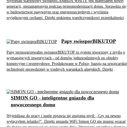
współpracy z panelami PV, może się np. uruchamiać gdy mamy nadwyżkę
Styropian warstwowy swissporLAMBDA WHITE jest materiałem nowej
prądu w danej chwili i ogrzewać dom, bufor wody grzewczej do c.o. lub
generacji, niezastąpionym podczas termomodernizacji domu. Sprawdza się
wodę w zasobniku c.w.u. Jego dodanie nawet do działającej już instalacji
w budownictwie pasywnym oraz energooszczędnym i wyróżnia
centralnego ogrzewania jest bardzo proste, a wbudowany sterownik
wyjątkowymi cechami. Dzięki niskiemu współczynnikowi przenikalności
umożliwia łatwą integrację z innymi urządzeniami.
cieplnej (λD ≤ 0,031 W/(m・K)), izolacja ze styropianu warstwowego
może być do 40% cieńsza niż izolacja z białego, przy zachowaniu tej same
izolacyjności ocieplenia. To istotne, jeśli podczas termomodernizacji ważn
jest każdy centymetr ściany warstwowej lub szkieletowej, loggii, balkonu,
Papy swissporBIKUTOP
podłogi na legarach, wieńca, nadproża, ościeża, dachu stromego między i
pod krokwiami.
Papy termozgrzewalne swissporBIKUTOP to system stworzony z myślą o
wymagających inwestycjach - od domów jednorodzinnych po obiekty
komercyjne i przemysłowe. Produkowane w Polsce, bazują na szwajcarskie
technologii sprawdzonej w trudnych warunkach alpejskich. Dzięki
modyfikacji elastomerem SBS zachowują elastyczność nawet w bardzo
niskich temperaturach, co zapobiega pękaniu i zwiększa trwałość pokrycia
dachowego. System swissporBIKUTOP obejmuje nie tylko papy
wierzchniego krycia i podkładowe, ale także kompletne rozwiązania
SIMON GO - inteligentne gniazdo dla
izolacyjne z chemią budowlaną i termoizolacją. Produkty znajdują
zastosowanie na dachach płaskich, tarasach, dachach zielonych czy podczas
nowoczesnego domu
modernizacji istniejących pokryć. Dodatkowym atutem jest możliwość
uzyskania gwarancji nawet do 26 lat. Wysoka jakość, energooszczędność
Wyjeżdżasz do pracy i nagle pojawia się znajoma myśl: „Czy na pewno
oraz zgodność z europejskimi normami sprawiają, że swissporBIKUTOP t
wyłączyłem żelazko?”. Dzięki gniazdu WiFi Simon GO nie musisz wracać
niezawodne rozwiązanie dla nowoczesnego budownictwa.