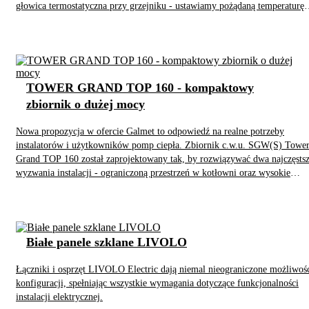
głowica termostatyczna przy grzejniku - ustawiamy pożądaną temperaturę
(np. 43°C), a zawór automatycznie ją utrzymuje, niezależnie od wahań
ciśnienia czy temperatury zasilania. Aby zmienić temperaturę, należy zdjąć
kapę ochronną i przekręcić znajdującą się pod nią nakrętkę w odpowiedni
kierunku.
TOWER GRAND TOP 160 - kompaktowy
zbiornik o dużej mocy
Nowa propozycja w ofercie Galmet to odpowiedź na realne potrzeby
instalatorów i użytkowników pomp ciepła. Zbiornik c.w.u. SGW(S) Towe
Grand TOP 160 został zaprojektowany tak, by rozwiązywać dwa najczęsts
wyzwania instalacji - ograniczoną przestrzeń w kotłowni oraz wysokie
wymagania dotyczące wydajności zbiorników ciepłej wody użytkowej.
Białe panele szklane LIVOLO
Łączniki i osprzęt LIVOLO Electric dają niemal nieograniczone możliwoś
konfiguracji, spełniając wszystkie wymagania dotyczące funkcjonalności
instalacji elektrycznej.