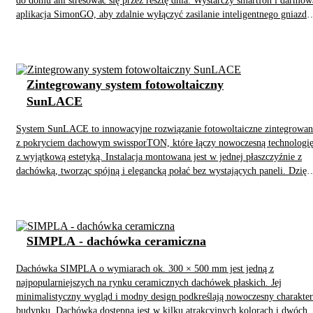
do domu ani stresować się przez resztę dnia. Wystarczy smartfon i darmow
aplikacja SimonGO, aby zdalnie wyłączyć zasilanie inteligentnego gniazda
– szybko, wygodnie i z dowolnego miejsca.
Zintegrowany system fotowoltaiczny
SunLACE
System SunLACE to innowacyjne rozwiązanie fotowoltaiczne zintegrowan
z pokryciem dachowym swissporTON, które łączy nowoczesną technologi
z wyjątkową estetyką. Instalacja montowana jest w jednej płaszczyźnie z
dachówką, tworząc spójną i elegancką połać bez wystających paneli. Dzięk
możliwości dopasowania kolorystyki ogniw do odcienia dachówki dach
zachowuje harmonijny wygląd, niedostępny dla tradycyjnych instalacji
montowanych na gotowym pokryciu.
SIMPLA - dachówka ceramiczna
Dachówka SIMPLA o wymiarach ok. 300 × 500 mm jest jedną z
najpopularniejszych na rynku ceramicznych dachówek płaskich. Jej
minimalistyczny wygląd i modny design podkreślają nowoczesny charakter
budynku. Dachówka dostępna jest w kilku atrakcyjnych kolorach i dwóch