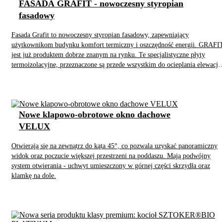
FASADA GRAFIT - nowoczesny styropian
pelletowy z koszem i sterownikiem. Ustawienie w kotłowni bywa
wyzwaniem. Tu dla większego komfortu obsługi mamy możliwość zmiany
fasadowy
kierunku drzwiczek (prawe/lewe), doboru także zasobnika na pellet o
większej pojemności. „Przełączenie się” na tryb automatycznego palenia
Fasada Grafit to nowoczesny styropian fasadowy, zapewniający
pelletu jest łatwe. Po wyczyszczeniu wymiennika wystarczy podłączenie
użytkownikom budynku komfort termiczny i oszczędność energii. GRAFI
zestawu pelletowego w otworze drzwiowym, uzupełnienie opału w koszu
jest już produktem dobrze znanym na rynku. Te specjalistyczne płyty
zasypowym i wybór odpowiednich nastaw w sterowniku. Powrót do paleni
termoizolacyjne, przeznaczone są przede wszystkim do ocieplania elewacji
drewna wymaga odłączenia palnika, wyczyszczenia komory zasypowej i
budynków rożnego typu. Grafitowa (srebrna, szara) barwa płyt przekłada
montażu elementów do palenia drewna. Kocioł odznacza się modną szarą
się na znacząco niższy współczynnik przewodzenia ciepła tj. λD ≤ 0,031
kolorystyką łatwą do dopasowania w każdej kotłowni.
W/(m・K). To parametr zdecydowanie bardziej korzystny niż w
tradycyjnych, białych styropianach. Mówiąc inaczej: w porównaniu z
Nowe klapowo-obrotowe okno dachowe
płytami białymi GRAFIT izoluje po prostu lepiej, pozwalając na
zastosowanie nawet do 30% cieńszej izolacji. Dlatego też doskonale
VELUX
sprawdza się w budownictwie pasywnym i energooszczędnym.
Otwierają się na zewnątrz do kąta 45°, co pozwala uzyskać panoramiczny
widok oraz poczucie większej przestrzeni na poddaszu. Mają podwójny
system otwierania - uchwyt umieszczony w górnej części skrzydła oraz
klamkę na dole.