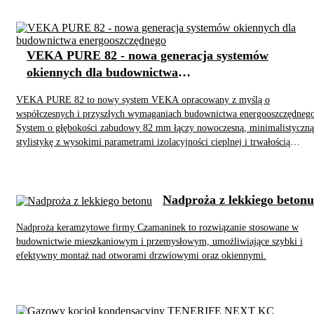
VEKA PURE 82 - nowa generacja systemów
okiennych dla budownictwa
energooszczędnego
VEKA PURE 82 to nowy system VEKA opracowany z myślą o
współczesnych i przyszłych wymaganiach budownictwa energooszczędnego
System o głębokości zabudowy 82 mm łączy nowoczesną, minimalistyczną
stylistykę z wysokimi parametrami izolacyjności cieplnej i trwałością
charakterystyczną dla profili klasy A. Zredukowane szerokości widocznyc
elementów oraz wyrazista geometria profili pozwalają optycznie zwiększyć
powierzchnię przeszklenia i lepiej doświetlić wnętrza.
Nadproża z lekkiego betonu
Nadproża keramzytowe firmy Czamaninek to rozwiązanie stosowane w
budownictwie mieszkaniowym i przemysłowym, umożliwiające szybki i
efektywny montaż nad otworami drzwiowymi oraz okiennymi.