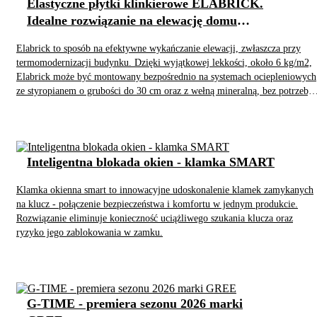
Elastyczne płytki klinkierowe ELABRICK.
Idealne rozwiązanie na elewację domu
energooszczędnego
Elabrick to sposób na efektywne wykańczanie elewacji, zwłaszcza przy
termomodernizacji budynku. Dzięki wyjątkowej lekkości, około 6 kg/m2,
Elabrick może być montowany bezpośrednio na systemach ociepleniowych
ze styropianem o grubości do 30 cm oraz z wełną mineralną, bez potrzeby
stosowania dodatkowych wzmocnień czy fundamentów.
Inteligentna blokada okien - klamka SMART
Klamka okienna smart to innowacyjne udoskonalenie klamek zamykanych
na klucz - połączenie bezpieczeństwa i komfortu w jednym produkcie.
Rozwiązanie eliminuje konieczność uciążliwego szukania klucza oraz
ryzyko jego zablokowania w zamku.
G-TIME - premiera sezonu 2026 marki