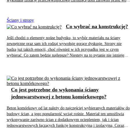
wykonaną izolację przeciwwilgociową chroniącą dom zarówno przed wodą
opadową, jak i tą znajdującą się w gruncie. Gdyby doszło do zawilgocenia
ścian, skutki mogłyby być katastrofalne i prowadzić chociażby do
pojawienia się grzyba. Dlatego hydroizolacja fundamentów jest tak ważna 
Ściany i stropy
w żadnym wypadku nie wolno jej zaniedbywać.
Co wybrać na konstrukcję?
Jeśli chodzi o elementy nośne budynku, to wybór materiału na ściany
zewnętrzne oraz sam ich rodzaj wywołuje gorące dyskusje. Stropy nie
budzą już takich emocji, choć również w ich przypadku jest w czym
wybierać. Co zatem będzie najlepsze? Niestety na to pytanie nie istnieje
jedna prosta odpowiedź. Wszystko zależy bowiem od tego, na jakich
cechach ścian i stropów akurat najbardziej nam zależy.
Co jest potrzebne do wykonania ściany
jednowarstwowej z betonu komórkowego?
Beton komórkowy od lat należy do najczęściej wybieranych materiałów do
budowy ścian, a jego popularność wciąż rośnie. Materiał ten umożliwia
wykonywanie zarówno ścian z dodatkowym ociepleniem, jak i ścian
jednowarstwowych łączących funkcję konstrukcyjną i izolacyjną. Coraz