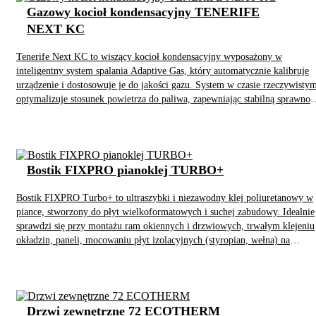
Gazowy kocioł kondensacyjny TENERIFE
NEXT KC
Tenerife Next KC to wiszący kocioł kondensacyjny wyposażony w
inteligentny system spalania Adaptive Gas, który automatycznie kalibruje
urządzenie i dostosowuje je do jakości gazu. System w czasie rzeczywisty
optymalizuje stosunek powietrza do paliwa, zapewniając stabilną sprawnoś
pracy przy jednoczesnym obniżeniu zużycia energii oraz emisji spalin.
Bostik FIXPRO pianoklej TURBO+
Bostik FIXPRO Turbo+ to ultraszybki i niezawodny klej poliuretanowy w
piance, stworzony do płyt wielkoformatowych i suchej zabudowy. Idealnie
sprawdzi się przy montażu ram okiennych i drzwiowych, trwałym klejeniu
okładzin, paneli, mocowaniu płyt izolacyjnych (styropian, wełna) na
elewacjach, łączeniu elementów dekoracyjnych oraz precyzyjnym
wypełnianiu szczelin. Działa błyskawicznie, lecz z pełną kontrolą: masz 60
sekund na nałożenie pianki i kolejne 60 sekund na wiązanie (uzyskanie
silnej przyczepności początkowej). Jego uniwersalna całoroczna formuła
Drzwi zewnętrzne 72 ECOTHERM
umożliwia skuteczne klejenie w temperaturach od -10°C do +35°C.