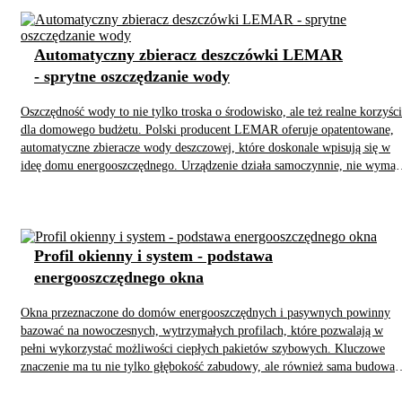
zewnętrznych.
Automatyczny zbieracz deszczówki LEMAR
- sprytne oszczędzanie wody
Oszczędność wody to nie tylko troska o środowisko, ale też realne korzyści
dla domowego budżetu. Polski producent LEMAR oferuje opatentowane,
automatyczne zbieracze wody deszczowej, które doskonale wpisują się w
ideę domu energooszczędnego. Urządzenie działa samoczynnie, nie wymag
obsługi ani zasilania, a jego montaż trwa zaledwie kilka minut.
Profil okienny i system - podstawa
energooszczędnego okna
Okna przeznaczone do domów energooszczędnych i pasywnych powinny
bazować na nowoczesnych, wytrzymałych profilach, które pozwalają w
pełni wykorzystać możliwości ciepłych pakietów szybowych. Kluczowe
znaczenie ma tu nie tylko głębokość zabudowy, ale również sama budowa
profilu oraz jego klasa jakościowa.