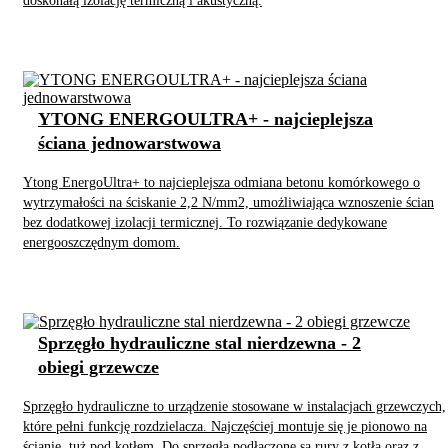
doskonałą izolację termiczną i akustyczną.
YTONG ENERGOULTRA+ - najcieplejsza
ściana jednowarstwowa
Ytong EnergoUltra+ to najcieplejsza odmiana betonu komórkowego o
wytrzymałości na ściskanie 2,2 N/mm2, umożliwiająca wznoszenie ścian
bez dodatkowej izolacji termicznej. To rozwiązanie dedykowane
energooszczędnym domom.
Sprzęgło hydrauliczne stal nierdzewna - 2
obiegi grzewcze
Sprzęgło hydrauliczne to urządzenie stosowane w instalacjach grzewczych,
które pełni funkcję rozdzielacza. Najczęściej montuje się je pionowo na
ścianie, tuż pod kotłem. Do sprzęgła podłączone są rury z kotła oraz z