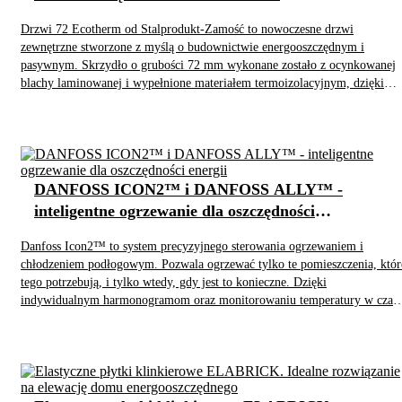
Drzwi 72 Ecotherm od Stalprodukt-Zamość to nowoczesne drzwi
zewnętrzne stworzone z myślą o budownictwie energooszczędnym i
pasywnym. Skrzydło o grubości 72 mm wykonane zostało z ocynkowanej
blachy laminowanej i wypełnione materiałem termoizolacyjnym, dzięki
czemu skutecznie ogranicza straty ciepła oraz poprawia komfort
użytkowania. Czterostronna przylga zapewnia doskonałą szczelność,
eliminując przeciągi i zwiększając izolację akustyczną.
DANFOSS ICON2™ i DANFOSS ALLY™ -
inteligentne ogrzewanie dla oszczędności
energii
Danfoss Icon2™ to system precyzyjnego sterowania ogrzewaniem i
chłodzeniem podłogowym. Pozwala ogrzewać tylko te pomieszczenia, któr
tego potrzebują, i tylko wtedy, gdy jest to konieczne. Dzięki
indywidualnym harmonogramom oraz monitorowaniu temperatury w czasi
rzeczywistym unikniesz zbędnego zużycia energii. Bezprzewodowa łącznoś
i sterowanie przez aplikację mobilną (z bramką Zigbee) umożliwiają
wygodne zmiany ustawień z dowolnego miejsca.