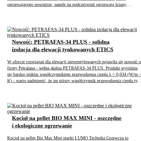
ogrzewającego powietrze, panele na podczerwień ogrzewają ściany,
przedmioty i ludzi w pomieszczeniu, zapewniając komfortową temperaturę
przez cały czas.
Nowość: PETRAFAS-34 PLUS - solidna
izolacja dla elewacji tynkowanych ETICS
W ofercie rozwiązań dla elewacji niewentylowanych pojawiła się nowość 
firmy Petralana - wełna skalna PETRAFAS-34 PLUS. Produkt wyróżnia
się bardzo niskim współczynnikiem przewodzenia ciepła λ = 0,034 (W/m
K) - warto nadmienić, że im niższy współczynnik przewodzenia ciepła tym
lepsza jest zdolność materiału do termoizolacji.
Kocioł na pellet BIO MAX MINI - oszczędne
i ekologiczne ogrzewanie
Kocioł na pellet Bio Max Mini marki LUMO Technika Grzewcza to