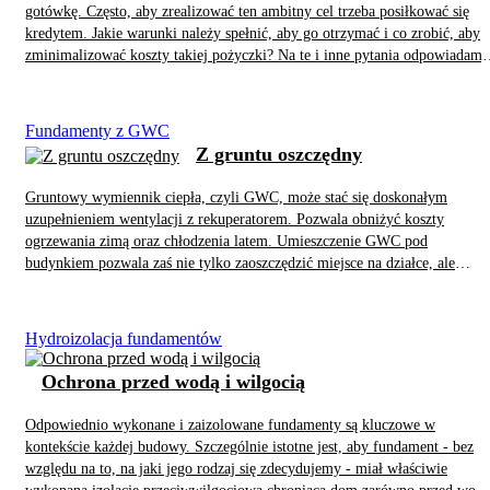
chłodzenia może pracować z mniejszym obciążeniem, co przekłada się na
gotówkę. Często, aby zrealizować ten ambitny cel trzeba posiłkować się
niższe zużycie energii.
kredytem. Jakie warunki należy spełnić, aby go otrzymać i co zrobić, aby
zminimalizować koszty takiej pożyczki? Na te i inne pytania odpowiadamy
w poniższym artykule.
Fundamenty z GWC
Z gruntu oszczędny
Gruntowy wymiennik ciepła, czyli GWC, może stać się doskonałym
uzupełnieniem wentylacji z rekuperatorem. Pozwala obniżyć koszty
ogrzewania zimą oraz chłodzenia latem. Umieszczenie GWC pod
budynkiem pozwala zaś nie tylko zaoszczędzić miejsce na działce, ale
również zredukować koszty jego wykonania.
Hydroizolacja fundamentów
Ochrona przed wodą i wilgocią
Odpowiednio wykonane i zaizolowane fundamenty są kluczowe w
kontekście każdej budowy. Szczególnie istotne jest, aby fundament - bez
względu na to, na jaki jego rodzaj się zdecydujemy - miał właściwie