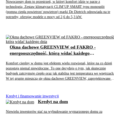
Nowoczesny dom to przestrzeń, w której komfort idzie w parze z
technologią. Zestaw klimatyzacji CLIM’UP SMART typu monosplit
(pompa ciepła powietrze/ powietrze) marki De Dietrich odpowiada na te
potrzeby, oferując modele o mocy od 2,6 do 5,3 kW.
Okna dachowe GREENVIEW od FAKRO -
energooszczędność, którą widać każdego
dnia
Komfort cieplny w domu jest efektem wielu rozwiązań, które na co dzień
pozostają niemal niewidoczne. To one decydują o tym, jak skutecznie
budynek zatrzymuje ciepło oraz jak stabilna jest temperatura we wnętrzach
W tej grupie mieszczą się okna dachowe GREENVIEW, zaprojektowane z
myślą o ograniczaniu strat energii i utrzymaniu komfortu cieplnego na
poddaszu przez cały rok. Istotnym elementem konstrukcji jest trzyszybowy
pakiet P50 o grubości 44 mm. Zastosowanie trzech szyb, przestrzeni
Kredyt i finansowanie inwestycji
międzyszybowych wypełnionych argonem oraz powłok niskoemisyjnych
Kredyt na dom
pozwala ograniczyć straty ciepła w sezonie grzewczym oraz stabilizować
temperaturę w upalnych miesiącach. Dzięki temu system ogrzewania i
Niewielu inwestorów stać na wybudowanie wymarzonego domu za