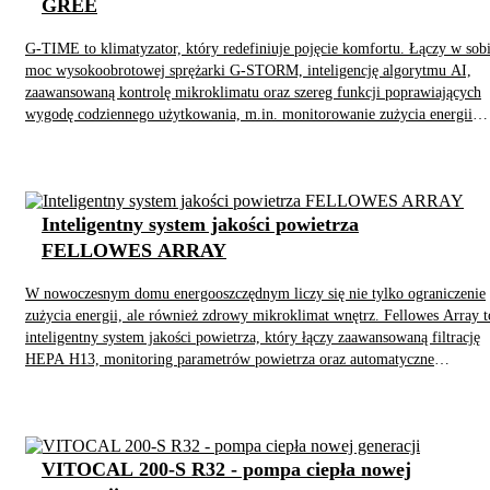
GREE
G-TIME to klimatyzator, który redefiniuje pojęcie komfortu. Łączy w sob
moc wysokoobrotowej sprężarki G-STORM, inteligencję algorytmu AI,
zaawansowaną kontrolę mikroklimatu oraz szereg funkcji poprawiających
wygodę codziennego użytkowania, m.in. monitorowanie zużycia energii
elektrycznej w aplikacji Gree+. Zaimplementowany algorytm sztucznej
inteligencji G-AI, analizując szereg parametrów pracy, jest w stanie
zredukować koszty o nawet 10% rocznie.
Inteligentny system jakości powietrza
FELLOWES ARRAY
W nowoczesnym domu energooszczędnym liczy się nie tylko ograniczenie
zużycia energii, ale również zdrowy mikroklimat wnętrz. Fellowes Array t
inteligentny system jakości powietrza, który łączy zaawansowaną filtrację
HEPA H13, monitoring parametrów powietrza oraz automatyczne
reagowanie na zmiany w otoczeniu. Dzięki sieciowym czujnikom system n
bieżąco analizuje poziom pyłów PM2.5 i PM10, CO₂, wilgotności czy
lotnych związków organicznych, a następnie dostosowuje pracę urządzeń,
zapewniając czyste i komfortowe powietrze w całym budynku.
VITOCAL 200-S R32 - pompa ciepła nowej