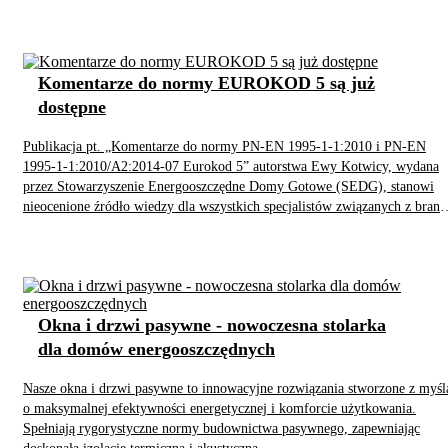
Komentarze do normy EUROKOD 5 są już
dostępne
Publikacja pt. „Komentarze do normy PN-EN 1995-1-1:2010 i PN-EN
1995-1-1:2010/A2:2014-07 Eurokod 5” autorstwa Ewy Kotwicy, wydana
przez Stowarzyszenie Energooszczędne Domy Gotowe (SEDG), stanowi
nieocenione źródło wiedzy dla wszystkich specjalistów związanych z branż
drzewną. Dokument w klarowny i przystępny sposób omawia najważniejsz
zagadnienia związane z projektowaniem konstrukcji drewnianych,
uwzględniając aktualne przepisy i wymagania norm europejskich.
Okna i drzwi pasywne - nowoczesna stolarka
dla domów energooszczędnych
Nasze okna i drzwi pasywne to innowacyjne rozwiązania stworzone z myśl
o maksymalnej efektywności energetycznej i komforcie użytkowania.
Spełniają rygorystyczne normy budownictwa pasywnego, zapewniając