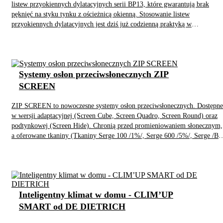
listew przyokiennych dylatacyjnych serii BP13, które gwarantują brak
pęknięć na styku tynku z ościeżnicą okienną. Stosowanie listew
przyokiennych dylatacyjnych jest dziś już codzienną praktyką w
budownictwie.
Systemy osłon przeciwsłonecznych ZIP
SCREEN
ZIP SCREEN to nowoczesne systemy osłon przeciwsłonecznych. Dostępne
w wersji adaptacyjnej (Screen Cube, Screen Quadro, Screen Round) oraz
podtynkowej (Screen Hide). Chronią przed promieniowaniem słonecznym,
a oferowane tkaniny (Tkaniny Serge 100 /1%/, Serge 600 /5%/, Serge /B
Lunar/) gwarantują odpowiedni stopień zacienienia. Rożne kształty kaset,
szeroka gama kolorystyczna elementów konstrukcyjnych oraz tkanin
pozwala idealnie dostosować osłony typu zip screen do nowoczesnych, jak 
tradycyjnych obiektów architektonicznych.
Inteligentny klimat w domu - CLIM’UP
SMART od DE DIETRICH