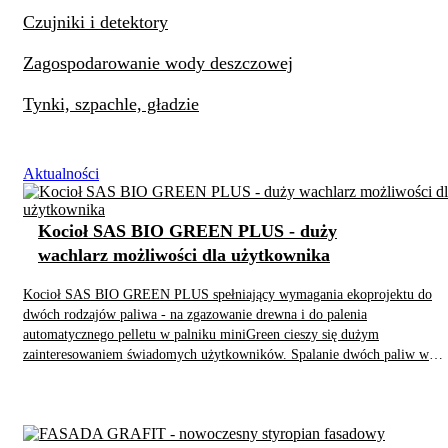
Czujniki i detektory
Zagospodarowanie wody deszczowej
Tynki, szpachle, gładzie
Aktualności
Kocioł SAS BIO GREEN PLUS - duży
wachlarz możliwości dla użytkownika
Kocioł SAS BIO GREEN PLUS spełniający wymagania ekoprojektu do
dwóch rodzajów paliwa - na zgazowanie drewna i do palenia
automatycznego pelletu w palniku miniGreen cieszy się dużym
zainteresowaniem świadomych użytkowników. Spalanie dwóch paliw w
rożnych trybach pracy to zdecydowanie rozwiązanie dla stosujących te dwa
rożne tryby palenia raczej w dłuższych okresach. Dużym plusem jest fakt,
że kocioł można „skompletować” najpierw montując wersję podstawową d
ręcznego palenia drewna - SAS GREEN PLUS, a później dokupując zesta