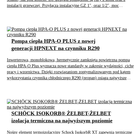
instalacji grzewczej. Przyłącza instalacyjne GZ 1", oraz 1/2", moc
maksymalna do 70 kW. Materiał wykonania: stal nierdzewna oraz
dodatkowa izolacja cieplna z twardej pianki poliuretanowej. W zestawie
znajdują się dwa termometry (na zasileniu i powrocie), zawór spustowy
wraz z automatycznym odpowietrznikiem oraz gilza tzw. wejście pod
czujnik temperatury.
Pompa ciepła HPA-O PLUS z nowej
generacji HPNEXT na czynniku R290
Inwerterowa, monoblokowa, hermetycznie zamknięta powietrzna pompa
ciepła HPA-O Plus wyznacza nowe standardy w zakresie wydajności, ciche
pracy i wzornictwa. Dzięki rozwiązaniom zoptymalizowanym pod kątem
wykorzystania czynnika chłodniczego R290 (propan) osiąga najwyższe
parametry pracy i klasę efektywności energetycznej A+++. Bardzo cicha
praca sprawia, że HPA-O Plus jest doskonałym wyborem w obszarach o
gęstej zabudowie (poziom mocy akustycznej 43 dB). Tryb cichej pracy
umożliwia dostosowanie emisji dźwięku do wymaganego poziomu.
SCHÖCK ISOKORB® ŻELBET-ŻELBET
izolacja termiczna na najwyższym poziomie
Nośny element termoizolacyjny Schock IsokorbR XT zapewnia termiczne