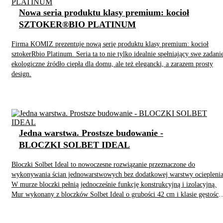
Nowa seria produktu klasy premium: kocioł
SZTOKER®BIO PLATINUM
Firma KOMIZ prezentuje nową serię produktu klasy premium: kocioł
sztokerRbio Platinum. Seria ta to nie tylko idealnie spełniający swe zadani
ekologiczne źródło ciepła dla domu, ale też elegancki, a zarazem prosty
design.
Jedna warstwa. Prostsze budowanie -
BLOCZKI SOLBET IDEAL
Bloczki Solbet Ideal to nowoczesne rozwiązanie przeznaczone do
wykonywania ścian jednowarstwowych bez dodatkowej warstwy ocieplenia
W murze bloczki pełnią jednocześnie funkcję konstrukcyjną i izolacyjną.
Mur wykonany z bloczków Solbet Ideal o grubości 42 cm i klasie gęstości
350 kg/m3, osiąga współczynnik przenikania ciepła U = 0,20 W/(m2・K),
spełniając aktualne wymagania dotyczące izolacyjności cieplnej dla ścian