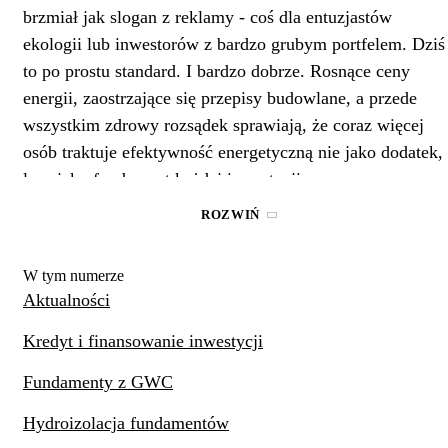
brzmiał jak slogan z reklamy - coś dla entuzjastów
ekologii lub inwestorów z bardzo grubym portfelem. Dziś
to po prostu standard. I bardzo dobrze. Rosnące ceny
energii, zaostrzające się przepisy budowlane, a przede
wszystkim zdrowy rozsądek sprawiają, że coraz więcej
osób traktuje efektywność energetyczną nie jako dodatek,
lecz jako fundament każdej inwestycji.
ROZWIŃ
Dom, który zużywa mniej, to dom, który kosztuje mniej 
eksploatacji przez dziesiątki lat. To proste równanie, które
W tym numerze
warto zrozumieć jeszcze przed wbiciem pierwszej łopaty.
Aktualności
Pamiętajmy też, że obecne Warunki Techniczne stawiają
wymagania, które jeszcze dekadę temu uznalibyśmy za
Kredyt i finansowanie inwestycji
ambitne. Współczynnik przenikania ciepła dla ścian
Fundamenty z GWC
zewnętrznych nie może przekraczać 0,2 W/(m2·K), a dla
dachu - zaledwie 0,15 W/(m2·K). To nie są wartości
Hydroizolacja fundamentów