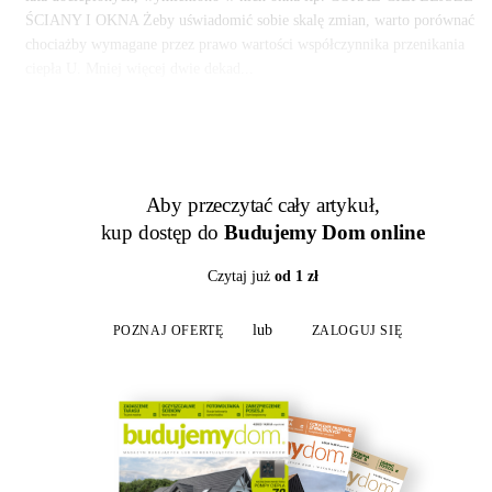
ŚCIANY I OKNA Żeby uświadomić sobie skalę zmian, warto porównać
chociażby wymagane przez prawo wartości współczynnika przenikania
ciepła U. Mniej więcej dwie dekad...
Aby przeczytać cały artykuł,
kup dostęp do
Budujemy Dom online
Czytaj już
od 1 zł
lub
POZNAJ OFERTĘ
ZALOGUJ SIĘ