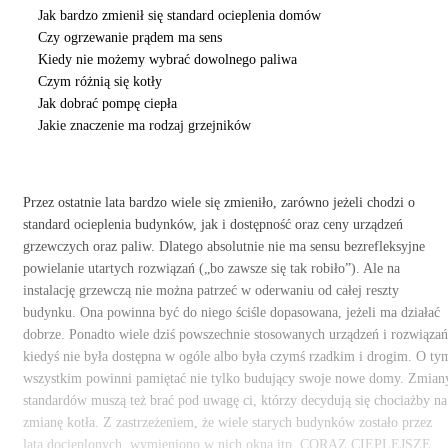
Jak bardzo zmienił się standard ocieplenia domów
Czy ogrzewanie prądem ma sens
Kiedy nie możemy wybrać dowolnego paliwa
Czym różnią się kotły
Jak dobrać pompę ciepła
Jakie znaczenie ma rodzaj grzejników
Przez ostatnie lata bardzo wiele się zmieniło, zarówno jeżeli chodzi o
standard ocieplenia budynków, jak i dostępność oraz ceny urządzeń
grzewczych oraz paliw. Dlatego absolutnie nie ma sensu bezrefleksyjne
powielanie utartych rozwiązań („bo zawsze się tak robiło”). Ale na
instalację grzewczą nie można patrzeć w oderwaniu od całej reszty
budynku. Ona powinna być do niego ściśle dopasowana, jeżeli ma działać
dobrze. Ponadto wiele dziś powszechnie stosowanych urządzeń i rozwiązań
kiedyś nie była dostępna w ogóle albo była czymś rzadkim i drogim. O ty
wszystkim powinni pamiętać nie tylko budujący swoje nowe domy. Zmian
standardów muszą też brać pod uwagę ci, którzy decydują się chociażby na
zmianę kotła. Z zastrzeżeniem, że wiele starych budynków zostało przez
lata docieplonych, wymieniono w nich okna itp. CORAZ CIEPLEJSZE