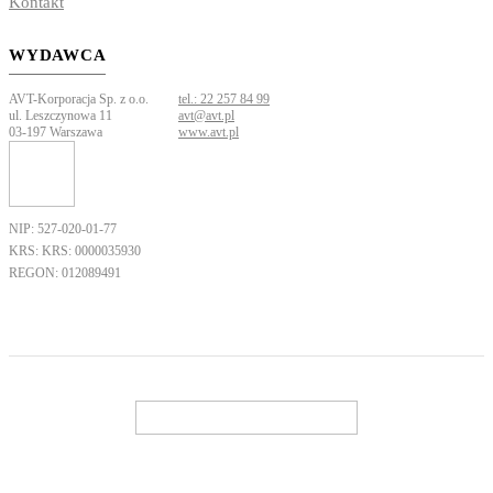
Kontakt
WYDAWCA
AVT-Korporacja Sp. z o.o.
tel.: 22 257 84 99
ul. Leszczynowa 11
avt@avt.pl
03-197 Warszawa
www.avt.pl
NIP: 527-020-01-77
KRS: KRS: 0000035930
REGON: 012089491