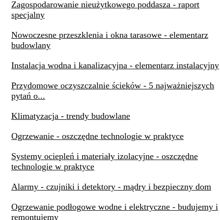
Zagospodarowanie nieużytkowego poddasza - raport
specjalny
Nowoczesne przeszklenia i okna tarasowe - elementarz
budowlany
Instalacja wodna i kanalizacyjna - elementarz instalacyjny
Przydomowe oczyszczalnie ścieków - 5 najważniejszych
pytań o...
Klimatyzacja - trendy budowlane
Ogrzewanie - oszczędne technologie w praktyce
Systemy ociepleń i materiały izolacyjne - oszczędne
technologie w praktyce
Alarmy - czujniki i detektory - mądry i bezpieczny dom
Ogrzewanie podłogowe wodne i elektryczne - budujemy i
remontujemy