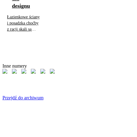
designu
mniej znane nie
znaczy, że są
Łazienkowe ściany
gorsze.
i posadzka choćby
z racji skali są
niezwykle
istotnym
komponentem
wystroju. Jeśli
potraktujemy je
Inne numery
jako strefę
twórczej inwencji,
możemy
wprowadzić do
wnętrza dowolny
klimat.
Przejdź do archiwum