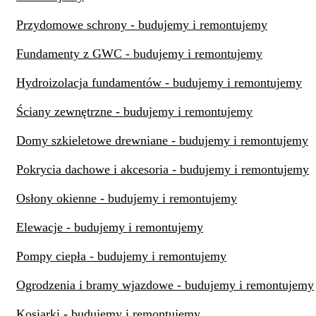
Przydomowe schrony - budujemy i remontujemy
Fundamenty z GWC - budujemy i remontujemy
Hydroizolacja fundamentów - budujemy i remontujemy
Ściany zewnętrzne - budujemy i remontujemy
Domy szkieletowe drewniane - budujemy i remontujemy
Pokrycia dachowe i akcesoria - budujemy i remontujemy
Osłony okienne - budujemy i remontujemy
Elewacje - budujemy i remontujemy
Pompy ciepła - budujemy i remontujemy
Ogrodzenia i bramy wjazdowe - budujemy i remontujemy
Kosiarki - budujemy i remontujemy