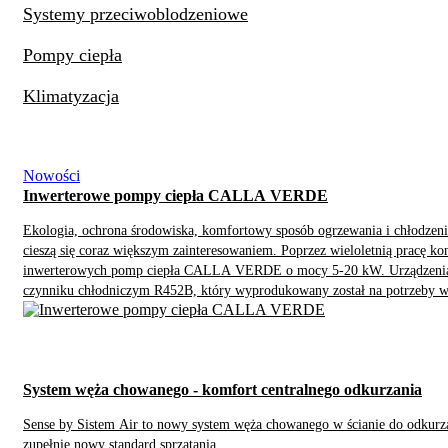
Systemy przeciwoblodzeniowe
Pompy ciepła
Klimatyzacja
Nowości
Inwerterowe pompy ciepła CALLA VERDE
Ekologia, ochrona środowiska, komfortowy sposób ogrzewania i chłodzeni
cieszą się coraz większym zainteresowaniem. Poprzez wieloletnią pracę ko
inwerterowych pomp ciepła CALLA VERDE o mocy 5-20 kW. Urządzenia 
czynniku chłodniczym R452B, który wyprodukowany został na potrzeby 
System węża chowanego - komfort centralnego odkurzania
Sense by Sistem Air to nowy system węża chowanego w ścianie do odkurza
zupełnie nowy standard sprzątania.