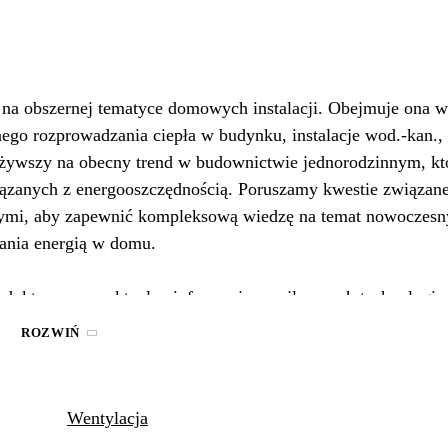
na obszernej tematyce domowych instalacji. Obejmuje ona w
ego rozprowadzania ciepła w budynku, instalacje wod.-kan.,
ważywszy na obecny trend w budownictwie jednorodzinnym, kt
iązanych z energooszczędnością. Poruszamy kwestie związa
znymi, aby zapewnić kompleksową wiedzę na temat nowoczes
zania energią w domu.
oduktowe oraz aktualne informacje o najlepszych technologia
 w domach jednorodzinnych.
ROZWIŃ
Wentylacja