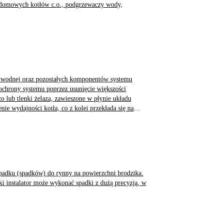
, domowych kotłów c.o., podgrzewaczy wody,
y wodnej oraz pozostałych komponentów systemu
chrony systemu poprzez usunięcie większości
o lub tlenki żelaza, zawieszone w płynie układu
nie wydajności kotła, co z kolei przekłada się na
padku (spadków) do rynny na powierzchni brodzika.
i instalator może wykonać spadki z dużą precyzją, w