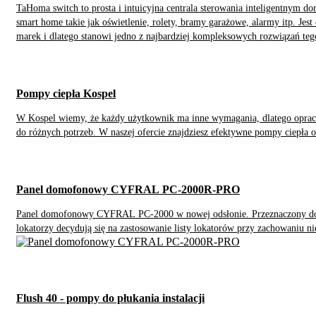
TaHoma switch to prosta i intuicyjna centrala sterowania inteligentnym d
smart home takie jak oświetlenie, rolety, bramy garażowe, alarmy itp. Je
marek i dlatego stanowi jedno z najbardziej kompleksowych rozwiązań teg
Pompy ciepła Kospel
W Kospel wiemy, że każdy użytkownik ma inne wymagania, dlatego opra
do różnych potrzeb. W naszej ofercie znajdziesz efektywne pompy ciepła 
Panel domofonowy CYFRAL PC-2000R-PRO
Panel domofonowy CYFRAL PC-2000 w nowej odsłonie. Przeznaczony do b
lokatorzy decydują się na zastosowanie listy lokatorów przy zachowaniu n
Flush 40 - pompy do płukania instalacji