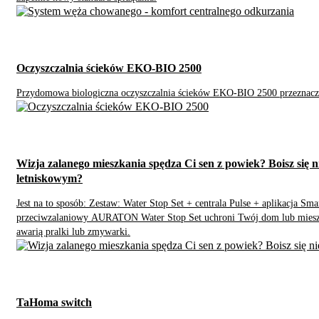
Oczyszczalnia ścieków EKO-BIO 2500
Przydomowa biologiczna oczyszczalnia ścieków EKO-BIO 2500 przeznaczo
Wizja zalanego mieszkania spędza Ci sen z powiek? Boisz si
letniskowym?
Jest na to sposób: Zestaw: Water Stop Set + centrala Pulse + aplikacja Sm
przeciwzalaniowy AURATON Water Stop Set uchroni Twój dom lub miesz
awarią pralki lub zmywarki.
TaHoma switch