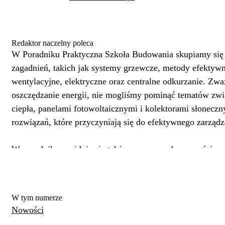
Redaktor naczelny poleca
W Poradniku Praktyczna Szkoła Budowania skupiamy się 
zagadnień, takich jak systemy grzewcze, metody efektywn
wentylacyjne, elektryczne oraz centralne odkurzanie. Z
oszczędzanie energii, nie mogliśmy pominąć tematów zw
ciepła, panelami fotowoltaicznymi i kolektorami słonec
rozwiązań, które przyczyniają się do efektywnego zarząd
W poradniku znajdują się także cenne porady, nowości pr
stosowanych przy wykonywaniu i modernizacji instalacji
Zapraszam do lektury!
W tym numerze
Norbert Skupiński
Nowości
Redaktor merytoryczny