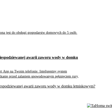
na jest do obsługi gospodarstw domowych do 5 osób.
ę niespodziewanej awarii zaworu wody w domku
art App na Twoim telefonie. Inteligentny system
kanie przed zalaniem spowodowanym pęknięciem rury,