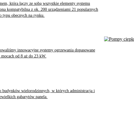
omem, która łączy ze sobą wszystkie elementy systemu
st ona kompatybilna z ok. 200 urządzeniami 21 popularnych
o typu obecnych na rynku.
cowaliśmy innowacyjne systemy ogrzewania dopasowane
o mocach od 8 aż do 23 kW.
udynków wielorodzinnych, w których administracja i
iewielkich gabarytów panela.