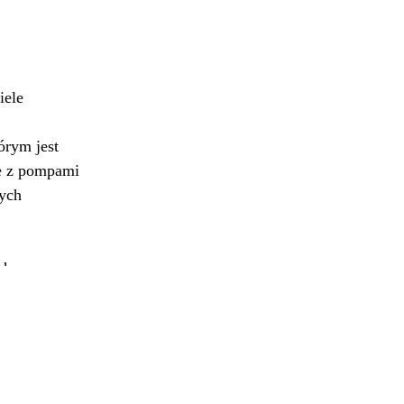
iele
órym jest
ne z pompami
nych
ch