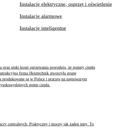
Instalacje elektryczne, osprzęt i oświetlenie
Instalacje alarmowe
Instalacje inteligentne
a oraz niski koszt ogrzewania powodują, że pompy ciepła
nstrukcyjną firma Heiztechnik stworzyła grupę
produkowane są w Polsce i pracują na najnowszym
wysokowydajnych pomp ciepła.
czy centralnych. Praktyczny i mocny jak żaden inny. To