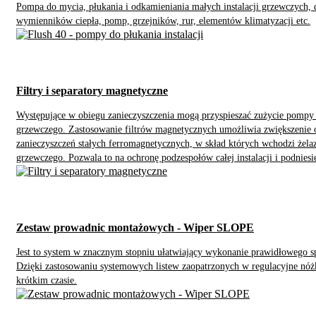
Pompa do mycia, płukania i odkamieniania małych instalacji grzewczych
wymienników ciepła, pomp, grzejników, rur, elementów klimatyzacji etc.
Filtry i separatory magnetyczne
Występujące w obiegu zanieczyszczenia mogą przyspieszać zużycie pomp
grzewczego. Zastosowanie filtrów magnetycznych umożliwia zwiększenie o
zanieczyszczeń stałych ferromagnetycznych, w skład których wchodzi żelaz
grzewczego. Pozwala to na ochronę podzespołów całej instalacji i podniesie
zmniejszenie kosztów ogrzewania.
Zestaw prowadnic montażowych - Wiper SLOPE
Jest to system w znacznym stopniu ułatwiający wykonanie prawidłowego s
Dzięki zastosowaniu systemowych listew zaopatrzonych w regulacyjne nóżk
krótkim czasie.