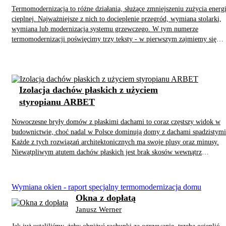
Termomodernizacja to różne działania, służące zmniejszeniu zużycia energi
cieplnej. Najważniejsze z nich to docieplenie przegród, wymiana stolarki,
wymiana lub modernizacja systemu grzewczego. W tym numerze
termomodernizacji poświęcimy trzy teksty - w pierwszym zajmiemy się
ociepleniem domu, w kolejnym stolarką, w ostatnim modernizacją
ogrzewania.
Izolacja dachów płaskich z użyciem
styropianu ARBET
Nowoczesne bryły domów z płaskimi dachami to coraz częstszy widok w
budownictwie, choć nadal w Polsce dominują domy z dachami spadzistymi
Każde z tych rozwiązań architektonicznych ma swoje plusy oraz minusy.
Niewątpliwym atutem dachów płaskich jest brak skosów wewnątrz
pomieszczeń poddasza. Oznacza to dla użytkowników lepsze wykorzystani
powierzchni, brak problemów z temperaturą w lecie i zimie, a także brak
hałasu podczas deszczu. Nie ma również konieczności zamawiania mebli n
Wymiana okien - raport specjalny termomodernizacja domu
wymiar.
Okna z dopłatą
Janusz Werner