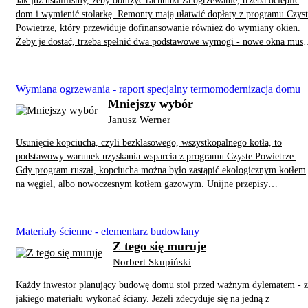
Jak już ustaliliśmy, żeby obniżyć rachunki za ogrzewanie, trzeba ocieplić
dom i wymienić stolarkę. Remonty mają ułatwić dopłaty z programu Czyst
Powietrze, który przewiduje dofinansowanie również do wymiany okien.
Żeby je dostać, trzeba spełnić dwa podstawowe wymogi - nowe okna musz
być zgodne z Warunkami Technicznymi 2021, a źródło ciepła dopuszczone
przez program Czyste Powietrze.
Wymiana ogrzewania - raport specjalny termomodernizacja domu
Mniejszy wybór
Janusz Werner
Usunięcie kopciucha, czyli bezklasowego, wszystkopalnego kotła, to
podstawowy warunek uzyskania wsparcia z programu Czyste Powietrze.
Gdy program ruszał, kopciucha można było zastąpić ekologicznym kotłem
na węgiel, albo nowoczesnym kotłem gazowym. Unijne przepisy
wyeliminują je jednak z rynku, a inwestorom - nieco uproszczając -
pozostanie wybór między pompą ciepła, kotłem na drewno/pellet i
ogrzewaniem elektrycznym.
Materiały ścienne - elementarz budowlany
Z tego się muruje
Norbert Skupiński
Każdy inwestor planujący budowę domu stoi przed ważnym dylematem - z
jakiego materiału wykonać ściany. Jeżeli zdecyduje się na jedną z