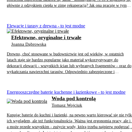
głównie z odzyskiem ciepła w zimę rekuperacją? Jak ona pracuje w tym
okresie? Mam wrażenie, że temat użytkowania wentylacji mechanicznej do
tej pory był trochę przemilczany. Pora więc tym również się zająć.
Elewacje i tarasy z drewna - to jest modne
Efektowne, oryginalne i trwałe
Joanna Dąbrowska
Drewno, choć stosowane w budownictwie jest od wieków, w ostatnich
latach staje się bardzo popularne jako materiał wykorzystywany do
dekoracji elewacji - wszystkich ścian lub wybranych fragmentów - oraz do
wykańczania nawierzchni tarasów. Odpowiednio zabezpieczone i
konserwowane może być bowiem niezwykle efektowną ozdobą każdego
domu. Surowiec ten pasuje zarówno do tradycyjnej architektury, jak i do
nowoczesnej, minimalistycznej.
Energooszczędne baterie kuchenne i łazienkowe - to jest modne
Woda pod kontrolą
Tomasz Wojciuk
Kupując baterie do kuchni i łazienki, na pewno warto kierować się nie tyl
ich wyglądem, ale też funkcjonalnością. Ważna jest ergonomia pracy, ale i 
a może przede wszystkim - zużycie wody, którą trzeba najpierw podgrzać, 