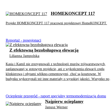
HOMEKONCEPT 117
Projekt HOMEKONCEPT 117 pracowni projektowej HomeKONCEPT.
Reportaż - posesjonaci
Z efektowną bezobsługową elewacją
Lilianna Jampolska
Kasia i Kamil nie zrezygnowali z technologii murów trójwarstwowych,
zaplanowanej w gotowym projekcie, ani z wykończenia elewacji cegłą
klinkierową i płytami włókno-cementowymi, choć są kosztowne. W
budynku wykorzystali też inne materiały o wysokiej jakości. Wszystko po
to, żeby dom był ciepły i długo nie był potrzebny jego poważny remont.
Ocieplenie przegród - raport specjalny termomodernizacja domu
Najpierw ocieplamy
Janusz Werner