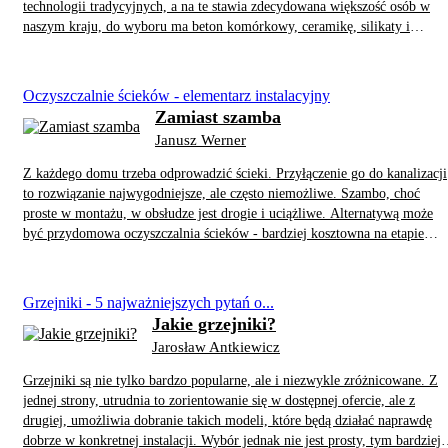
technologii tradycyjnych, a na te stawia zdecydowana większość osób w
naszym kraju, do wyboru ma beton komórkowy, ceramikę, silikaty i
keramzytobeton. Przyjrzyjmy się ich właściwościom.
Oczyszczalnie ścieków - elementarz instalacyjny
Zamiast szamba
Janusz Werner
Z każdego domu trzeba odprowadzić ścieki. Przyłączenie go do kanalizacji
to rozwiązanie najwygodniejsze, ale często niemożliwe. Szambo, choć
proste w montażu, w obsłudze jest drogie i uciążliwe. Alternatywą może
być przydomowa oczyszczalnia ścieków - bardziej kosztowna na etapie
inwestycji, ale tańsza i mniej angażująca w eksploatacji.
Grzejniki - 5 najważniejszych pytań o...
Jakie grzejniki?
Jarosław Antkiewicz
Grzejniki są nie tylko bardzo popularne, ale i niezwykle zróżnicowane. Z
jednej strony, utrudnia to zorientowanie się w dostępnej ofercie, ale z
drugiej, umożliwia dobranie takich modeli, które będą działać naprawdę
dobrze w konkretnej instalacji. Wybór jednak nie jest prosty, tym bardziej