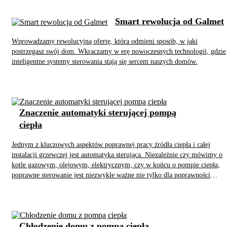
ciepła, albo zainwestować w nią, licząc na korzystniejszą cenę, w razie
sprzedaży budynku?
Smart rewolucja od Galmet
Wprowadzamy rewolucyjną ofertę, która odmieni sposób, w jaki
postrzegasz swój dom. Wkraczamy w erę nowoczesnych technologii, gdzie
inteligentne systemy sterowania stają się sercem naszych domów.
Znaczenie automatyki sterującej pompą
ciepła
Jednym z kluczowych aspektów poprawnej pracy źródła ciepła i całej
instalacji grzewczej jest automatyka sterująca. Niezależnie czy mówimy o
kotle gazowym, olejowym, elektrycznym, czy w końcu o pompie ciepła,
poprawne sterowanie jest niezwykle ważne nie tylko dla poprawności
działania urządzenia grzewczego, ale także komfortu użytkowania oraz (i
przede wszystkim) ekonomiki funkcjonowania całej instalacji.
Chłodzenie domu z pompą ciepła