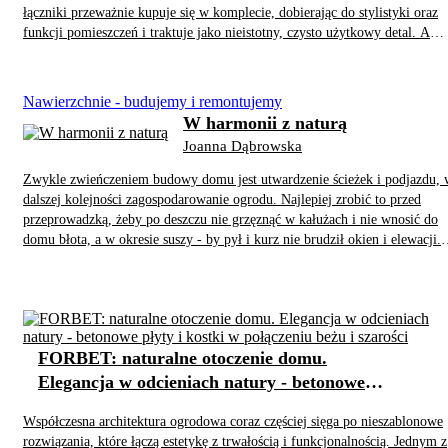
łączniki przeważnie kupuje się w komplecie, dobierając do stylistyki oraz
funkcji pomieszczeń i traktuje jako nieistotny, czysto użytkowy detal. A
szkoda, tym bardziej że oferta rynkowa jest pod tym względem naprawdę
imponująca.
Nawierzchnie - budujemy i remontujemy
W harmonii z naturą
Joanna Dąbrowska
Zwykle zwieńczeniem budowy domu jest utwardzenie ścieżek i podjazdu, 
dalszej kolejności zagospodarowanie ogrodu. Najlepiej zrobić to przed
przeprowadzką, żeby po deszczu nie grzęznąć w kałużach i nie wnosić do
domu błota, a w okresie suszy - by pył i kurz nie brudził okien i elewacji.
Przy planowaniu prac brukarskich należy jednak zachować umiar w
betonowaniu powierzchni i zadbać o odpowiednią ilość zieleni i gruntu, w
który będzie mogła wsiąkać deszczówka.
FORBET: naturalne otoczenie domu.
Elegancja w odcieniach natury - betonowe
płyty i kostki w połączeniu beżu i szarości
Współczesna architektura ogrodowa coraz częściej sięga po nieszablonowe
rozwiązania, które łączą estetykę z trwałością i funkcjonalnością. Jednym z