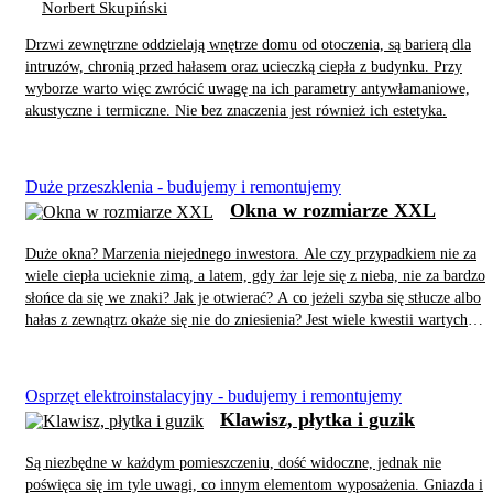
Norbert Skupiński
Drzwi zewnętrzne oddzielają wnętrze domu od otoczenia, są barierą dla
intruzów, chronią przed hałasem oraz ucieczką ciepła z budynku. Przy
wyborze warto więc zwrócić uwagę na ich parametry antywłamaniowe,
akustyczne i termiczne. Nie bez znaczenia jest również ich estetyka.
Duże przeszklenia - budujemy i remontujemy
Okna w rozmiarze XXL
Duże okna? Marzenia niejednego inwestora. Ale czy przypadkiem nie za
wiele ciepła ucieknie zimą, a latem, gdy żar leje się z nieba, nie za bardzo
słońce da się we znaki? Jak je otwierać? A co jeżeli szyba się stłucze albo
hałas z zewnątrz okaże się nie do zniesienia? Jest wiele kwestii wartych
przemyślenia.
Osprzęt elektroinstalacyjny - budujemy i remontujemy
Klawisz, płytka i guzik
Są niezbędne w każdym pomieszczeniu, dość widoczne, jednak nie
poświęca się im tyle uwagi, co innym elementom wyposażenia. Gniazda i