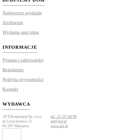
BUDUJEMY DOM
Najnowsze wydanie
Archiwum
Wydania specjalne
INFORMACJE
Pytania i odpowiedzi
Regulamin
Polityka prywatności
Kontakt
WYDAWCA
AVT-Korporacja Sp. z o.o.
tel.: 22 257 84 99
ul. Leszczynowa 11
avt@avt.pl
03-197 Warszawa
www.avt.pl