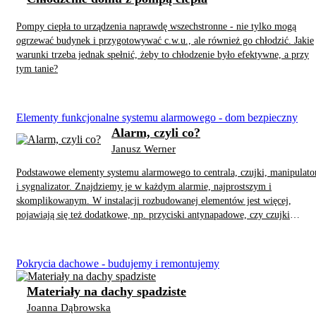
Pompy ciepła to urządzenia naprawdę wszechstronne - nie tylko mogą
ogrzewać budynek i przygotowywać c.w.u., ale również go chłodzić. Jakie
warunki trzeba jednak spełnić, żeby to chłodzenie było efektywne, a przy
tym tanie?
Elementy funkcjonalne systemu alarmowego - dom bezpieczny
Alarm, czyli co?
Janusz Werner
Podstawowe elementy systemu alarmowego to centrala, czujki, manipulato
i sygnalizator. Znajdziemy je w każdym alarmie, najprostszym i
skomplikowanym. W instalacji rozbudowanej elementów jest więcej,
pojawiają się też dodatkowe, np. przyciski antynapadowe, czy czujki
montowane na zewnątrz.
Pokrycia dachowe - budujemy i remontujemy
Materiały na dachy spadziste
Joanna Dąbrowska