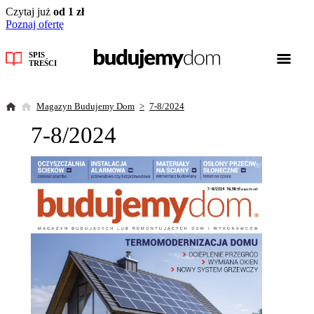
Czytaj już
od 1 zł
Poznaj ofertę
SPIS
TREŚCI
Magazyn Budujemy Dom
7-8/2024
7-8/2024