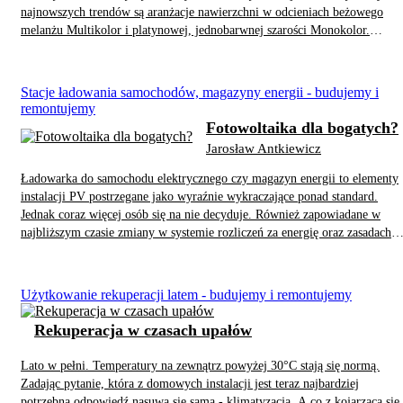
najnowszych trendów są aranżacje nawierzchni w odcieniach beżowego
melanżu Multikolor i platynowej, jednobarwnej szarości Monokolor.
Wykorzystując różnorodne struktury, formaty i kształty betonowych
materiałów, tworzymy harmonijne i niepowtarzalne przestrzenie ogrodowe
Stacje ładowania samochodów, magazyny energii - budujemy i
remontujemy
Fotowoltaika dla bogatych?
Jarosław Antkiewicz
Ładowarka do samochodu elektrycznego czy magazyn energii to elementy
instalacji PV postrzegane jako wyraźnie wykraczające ponad standard.
Jednak coraz więcej osób się na nie decyduje. Również zapowiadane w
najbliższym czasie zmiany w systemie rozliczeń za energię oraz zasadach
nowej edycji programu Mój Prąd mają skłaniać prosumentów do zmiany
przyzwyczajeń oraz budowania nieco innych mikroinstalacji PV. Coraz
większego znaczenia nabiera przede wszystkim wykorzystywanie
Użytkowanie rekuperacji latem - budujemy i remontujemy
magazynów energii. Ci, którzy ich nie mają, mogą sporo stracić.
Rekuperacja w czasach upałów
Lato w pełni. Temperatury na zewnątrz powyżej 30°C stają się normą.
Zadając pytanie, która z domowych instalacji jest teraz najbardziej
potrzebna odpowiedź nasuwa się sama - klimatyzacja. A co z kojarzącą się