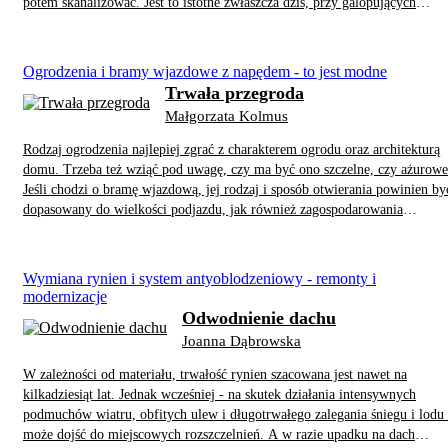
potem skanalizować. Jest to istotne zwłaszcza dziś, przy galopujących
cenach energii i powszechnej świadomości dbania o środowisko naturalne.
Na szczęście dostępna w sklepach armatura wyposażona jest w nowoczesne
rozwiązania, zapewniające realne oszczędności.
Ogrodzenia i bramy wjazdowe z napędem - to jest modne
Trwała przegroda
Małgorzata Kolmus
Rodzaj ogrodzenia najlepiej zgrać z charakterem ogrodu oraz architekturą
domu. Trzeba też wziąć pod uwagę, czy ma być ono szczelne, czy ażurowe
Jeśli chodzi o bramę wjazdową, jej rodzaj i sposób otwierania powinien by
dopasowany do wielkości podjazdu, jak również zagospodarowania
przestrzeni wzdłuż ogrodzenia - rosnąca przy nim zieleń nie może utrudnia
ruchu bramy.
Wymiana rynien i system antyoblodzeniowy - remonty i
modernizacje
Odwodnienie dachu
Joanna Dąbrowska
W zależności od materiału, trwałość rynien szacowana jest nawet na
kilkadziesiąt lat. Jednak wcześniej - na skutek działania intensywnych
podmuchów wiatru, obfitych ulew i długotrwałego zalegania śniegu i lodu 
może dojść do miejscowych rozszczelnień. A w razie upadku na dach