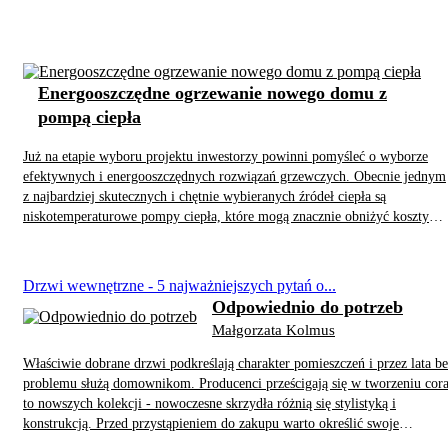
że grzejniki coraz częściej muszą współpracować z niskotemperaturowymi
pompami ciepła, a nie z kotłami.
Energooszczędne ogrzewanie nowego domu z
pompą ciepła
Już na etapie wyboru projektu inwestorzy powinni pomyśleć o wyborze
efektywnych i energooszczędnych rozwiązań grzewczych. Obecnie jednym
z najbardziej skutecznych i chętnie wybieranych źródeł ciepła są
niskotemperaturowe pompy ciepła, które mogą znacznie obniżyć koszty
ogrzewania. Jednak... nie zawsze. Jak to osiągnąć i jakie rozwiązania
grzewcze sprawdzą się w przypadku pomp ciepła? Na co warto zwrócić
uwagę przy wyborze? Te pytania zadaliśmy ekspertom firmy Purmo, lider
Drzwi wewnętrzne - 5 najważniejszych pytań o...
w dziedzinie zrównoważonych rozwiązań z zakresu komfortu wnętrz -
Odpowiednio do potrzeb
energooszczędnych systemów ogrzewania i chłodzenia.
Małgorzata Kolmus
Właściwie dobrane drzwi podkreślają charakter pomieszczeń i przez lata b
problemu służą domownikom. Producenci prześcigają się w tworzeniu cor
to nowszych kolekcji - nowoczesne skrzydła różnią się stylistyką i
konstrukcją. Przed przystąpieniem do zakupu warto określić swoje
wymagania, przejrzeć katalogi, ewentualnie poradzić się projektanta.