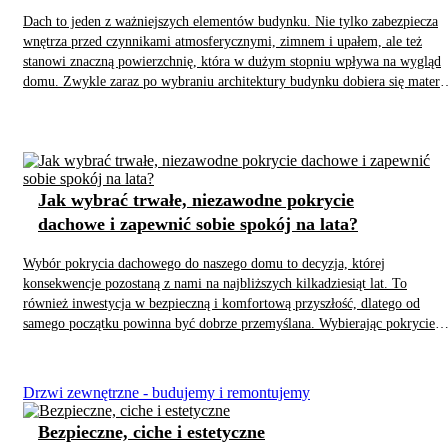
Dach to jeden z ważniejszych elementów budynku. Nie tylko zabezpiecza
wnętrza przed czynnikami atmosferycznymi, zimnem i upałem, ale też
stanowi znaczną powierzchnię, która w dużym stopniu wpływa na wygląd
domu. Zwykle zaraz po wybraniu architektury budynku dobiera się materi
na dach i elewację, tak aby wszystkie elementy do siebie pasowały. Od lat
niezmiennie najpopularniejsze są dachówki i pokrycia z blachy.
Jak wybrać trwałe, niezawodne pokrycie
dachowe i zapewnić sobie spokój na lata?
Wybór pokrycia dachowego do naszego domu to decyzja, której
konsekwencje pozostaną z nami na najbliższych kilkadziesiąt lat. To
również inwestycja w bezpieczną i komfortową przyszłość, dlatego od
samego początku powinna być dobrze przemyślana. Wybierając pokrycie
dachowe, warto zwrócić uwagę na rodzaj materiału, jego właściwości,
odporność na warunki atmosferyczne oraz estetykę. Jak dokonać
właściwego wyboru i zapewnić sobie spokój i jakość na lata?
Drzwi zewnętrzne - budujemy i remontujemy
Bezpieczne, ciche i estetyczne