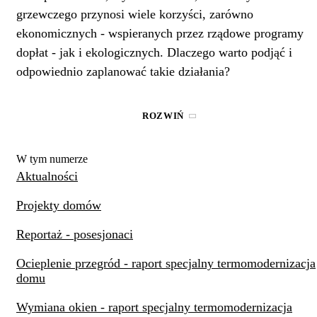
grzewczego przynosi wiele korzyści, zarówno
ekonomicznych - wspieranych przez rządowe programy
dopłat - jak i ekologicznych. Dlaczego warto podjąć i
odpowiednio zaplanować takie działania?
Oszczędność energii i pieniędzy.
Jednym z
ROZWIŃ
najważniejszych argumentów przemawiających za
modernizacją energetyczną jest znaczne obniżenie kosztó
W tym numerze
eksploatacyjnych. Poprawa izolacji termicznej ścian
Aktualności
pozwala na redukcję strat ciepła, co bezpośrednio
przekłada się na mniejsze zużycie energii. Docieplenie
Projekty domów
budynku może zmniejszyć rachunki za ogrzewanie nawet 
Reportaż - posesjonaci
40-60%. To z kolei oznacza szybki zwrot inwestycji -
oszczędności na rachunkach mogą w ciągu kilku lat pokry
Ocieplenie przegród - raport specjalny termomodernizacja
domu
koszty termomodernizacji.
Wymiana okien - raport specjalny termomodernizacja