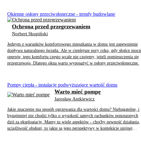
Okienne osłony przeciwsłoneczne - trendy budowlane
Ochrona przed przegrzewaniem
Norbert Skupiński
Jednym z warunków komfortowego mieszkania w domu jest zapewnienie
dopływu naturalnego światła. Ale w cieplejsze pory roku, gdy słońce moc
operuje, tego komfortu często wcale nie czujemy, jeżeli pomieszczenia się
przegrzewają. Dlatego okna warto wyposażyć w osłony przeciwsłoneczne.
Pompy ciepła - instalacje podwyższające wartość domu
Warto mieć pompę
Jarosław Antkiewicz
Jakie znaczenie ma sposób ogrzewania dla wartości domu? Niebagatelne, i
bynajmniej nie chodzi tylko o wysokość samych rachunków ponoszonych
dziś za eksploatację. Mamy tu wiele aspektów - choćby pewność działania,
uciążliwość obsługi, to jakie są jego perspektywy w kontekście unijnej
polityki klimatycznej. Od kilku lat szczególne zainteresowanie wzbudzają
zaś pompy ciepła. Czy w takim razie warto kupić dom ogrzewany pompą