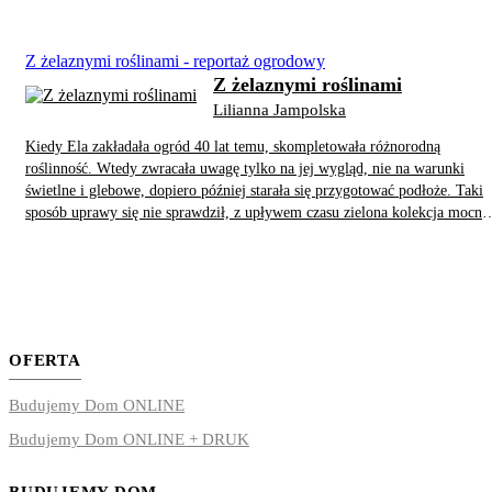
konarów drzew, orynnowanie może zostać zerwane, nierzadko uszkodzone
zostaje też pokrycie i elewacja. Aby zapobiec takim przypadkom, trzeba
wykonywać systematyczne przeglądy i w razie stwierdzenia uszkodzeń -
Z żelaznymi roślinami - reportaż ogrodowy
wymienić elementy na nowe. Przy okazji warto na dachu zainstalować
Z żelaznymi roślinami
system przeciwoblodzeniowy.
Lilianna Jampolska
Kiedy Ela zakładała ogród 40 lat temu, skompletowała różnorodną
roślinność. Wtedy zwracała uwagę tylko na jej wygląd, nie na warunki
świetlne i glebowe, dopiero później starała się przygotować podłoże. Taki
sposób uprawy się nie sprawdził, z upływem czasu zielona kolekcja mocno
się przerzedziła. Obecnie właścicielka gromadzi tylko egzemplarze
wytrzymałe i długowieczne, pasujące do środowiska.
OFERTA
Budujemy Dom ONLINE
Budujemy Dom ONLINE + DRUK