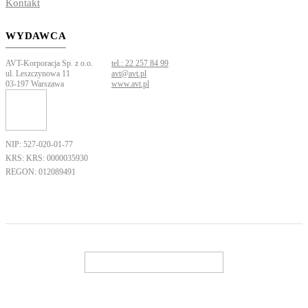
Kontakt
WYDAWCA
AVT-Korporacja Sp. z o.o.
tel.: 22 257 84 99
ul. Leszczynowa 11
avt@avt.pl
03-197 Warszawa
www.avt.pl
NIP: 527-020-01-77
KRS: KRS: 0000035930
REGON: 012089491