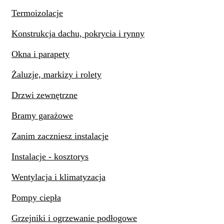
Termoizolacje
Konstrukcja dachu, pokrycia i rynny
Okna i parapety
Żaluzje, markizy i rolety
Drzwi zewnętrzne
Bramy garażowe
Zanim zaczniesz instalacje
Instalacje - kosztorys
Wentylacja i klimatyzacja
Pompy ciepła
Grzejniki i ogrzewanie podłogowe