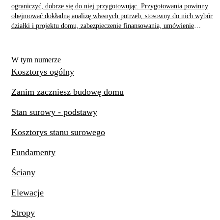
ograniczyć, dobrze się do niej przygotowując. Przygotowania powinny
obejmować dokładną analizę własnych potrzeb, stosowny do nich wybór
działki i projektu domu, zabezpieczenie finansowania, umówienie
sprawdzonych wykonawców przynajmniej do stanu surowego. Większość
kluczowych decyzji (wielkość budynku, technologia budowy, itp.)
podejmuje się na długo przed rozpoczęciem prac - zmienianie ich później
W tym numerze
rodzi komplikacje i dodatkowe koszty.
Kosztorys ogólny
Zanim zaczniesz budowę domu
Stan surowy - podstawy
Kosztorys stanu surowego
Fundamenty
Ściany
Elewacje
Stropy